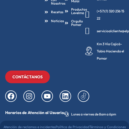
Mulai
Nosotros
Productos
(+57)(1) 320 236 15
Recetas
Levelma
22
Noticias
Orgullo
Pomar
servicioalcliente@e
Km 3 Vía Cajicá-
Tabio Hacienda el
Pomar
CONTÁCTANOS
Horarios de Atención al Usuario
Lunes a viernes de 8am a 6pm
Atención de reclamos e incidentes
Política de Privacidad
Términos y Condiciones