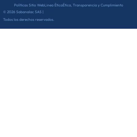
Políticas Sitio Web
Linea Ética
Ética, Transparencia y Cumplimiento
© 2026 Sabanalac SAS |
Todos los derechos reservados.