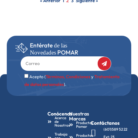
2
« Anterior
1
3
Siguiente »
Entérate
de las
POMAR
Novedades
Acepto (
Términos, Condiciones
y
Tratamiento
de datos personales
).
Conócenos
Nuestras
Acerca
Marcas
de
Contáctanos
Productos
Nosotros
Pomar
(601)589 52 22
Trabaja
Productos
Ext: 23
con