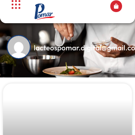
lacteospomar.digital@gmail.c