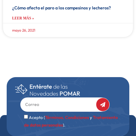
¿Cómo afecta el paro a los campesinos y lecheros?
LEER MÁS »
mayo 26, 2021
Entérate
de las
Novedades
POMAR
Acepto (
Términos, Condiciones
y
Tratamiento
de datos personales
).