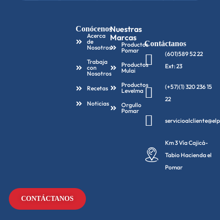
Nuestras
Conócenos
Acerca
Marcas
de
Contáctanos
Productos
Nosotros
Pomar
(601)589 52 22
Trabaja
Productos
Ext: 23
con
Mulai
Nosotros
Productos
(+57)(1) 320 236 15
Recetas
Levelma
22
Noticias
Orgullo
Pomar
servicioalcliente@e
Km 3 Vía Cajicá-
Tabio Hacienda el
Pomar
CONTÁCTANOS