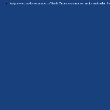
Ir
Adquiere tus productos en nuestra Tienda Online, contamos con envíos nacionales.
Ped
al
contenido