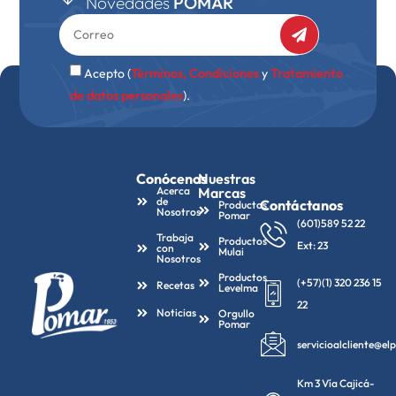
Novedades
POMAR
Acepto (
Términos, Condiciones
y
Tratamiento
de datos personales
).
Conócenos
Nuestras
Acerca
Marcas
de
Contáctanos
Productos
Nosotros
Pomar
(601)589 52 22
Trabaja
Productos
Ext: 23
con
Mulai
Nosotros
Productos
(+57)(1) 320 236 15
Recetas
Levelma
22
Noticias
Orgullo
Pomar
servicioalcliente@e
Km 3 Vía Cajicá-