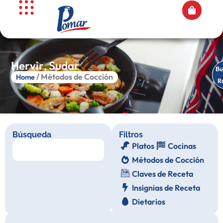
Hervir
,
Sudar
Es
Bu
/ Métodos de Cocción
Home
R
R
Búsqueda
Filtros
Platos
Cocinas
Métodos de Cocción
Claves de Receta
Insignias de Receta
Dietarios