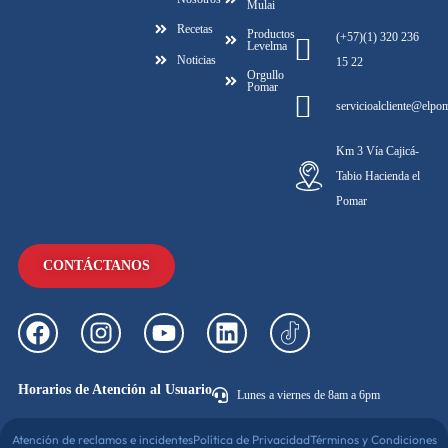
Mulai
Recetas
Productos
(+57)(1) 320 236
Levelma
Noticias
15 22
Orgullo
Pomar
servicioalcliente@elpo
Km 3 Vía Cajicá-
Tabio Hacienda el
Pomar
CONTÁCTANOS
Horarios de Atención al Usuario
Lunes a viernes de 8am a 6pm
Atención de reclamos e incidentes
Política de Privacidad
Términos y Condiciones