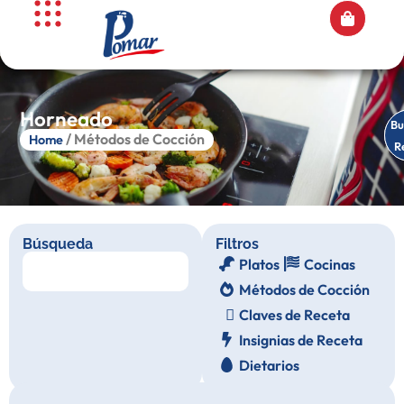
Horneado
Es
Bu
/ Métodos de Cocción
Home
R
R
Búsqueda
Filtros
Platos
Cocinas
Métodos de Cocción
Claves de Receta
Insignias de Receta
Dietarios