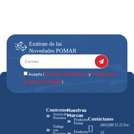
Entérate
de las
Novedades
POMAR
Acepto (
Términos, Condiciones
y
Tratamiento
de datos personales
).
Nuestras
Conócenos
Acerca de
Marcas
Nosotros
Contáctanos
Productos
Pomar
(601)589 52 22 Ext:
Trabaja
con
Productos
23
Nosotros