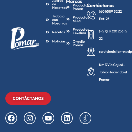
Acerca
Marcas
de
Contáctanos
Productos
Nosotros
Pomar
(601)589 52 22
Trabaja
Productos
Ext: 23
con
Mulai
Nosotros
Productos
(+57)(1) 320 236 15
Recetas
Levelma
22
Noticias
Orgullo
Pomar
servicioalcliente@e
Km 3 Vía Cajicá-
Tabio Hacienda el
Pomar
CONTÁCTANOS