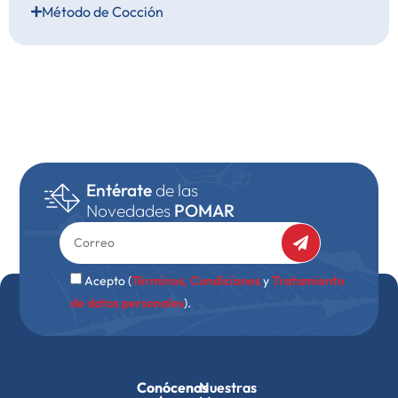
Método de Cocción
Entérate
de las
Novedades
POMAR
Acepto (
Términos, Condiciones
y
Tratamiento
de datos personales
).
Conócenos
Nuestras