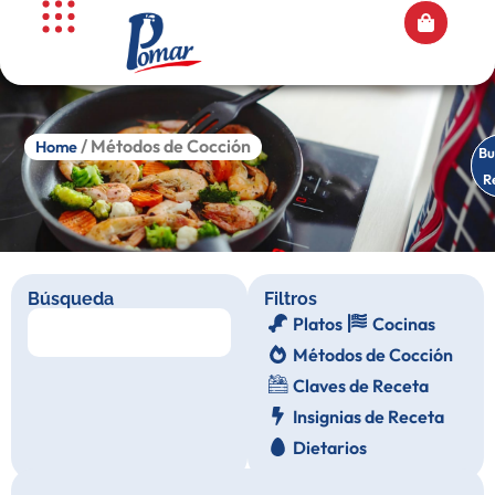
/ Métodos de Cocción
Home
Es
Bu
R
R
Búsqueda
Filtros
Platos
Cocinas
Métodos de Cocción
Claves de Receta
Insignias de Receta
Dietarios