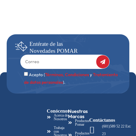
Entérate
de las
Novedades
POMAR
Acepto (
Términos, Condiciones
y
Tratamiento
de datos personales
).
Nuestras
Conócenos
Acerca de
Marcas
Nosotros
Contáctanos
Productos
Pomar
(601)589 52 22 Ext:
Trabaja
con
Productos
23
Nosotros