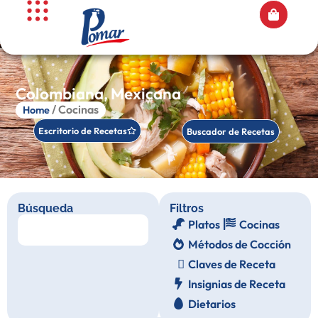
Colombiana
,
Mexicana
/ Cocinas
Home
Escritorio de Recetas
Buscador de Recetas
Búsqueda
Filtros
Platos
Cocinas
Métodos de Cocción
Claves de Receta
Insignias de Receta
Dietarios