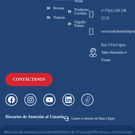
Mulai
Recetas
Productos
(+57)(1) 320 236
Levelma
Noticias
15 22
Orgullo
Pomar
servicioalcliente@elpo
Km 3 Vía Cajicá-
Tabio Hacienda el
Pomar
CONTÁCTANOS
Horarios de Atención al Usuario
Lunes a viernes de 8am a 6pm
Atención de reclamos e incidentes
Política de Privacidad
Términos y Condiciones