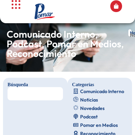
Comunicado Interno
,
H
/ 
Podcast
,
Pomar en Medios
,
Reconocimiento
Búsqueda
Categorías
Comunicado Interno
Noticias
Novedades
Podcast
Pomar en Medios
Reconocimiento