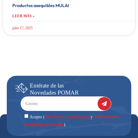
Productos asequibles MULAI
LEER MÁS »
julio 17, 2025
Entérate
de las
Novedades
POMAR
Términos, Condiciones
Tratamiento
Acepto (
y
de datos personales
).