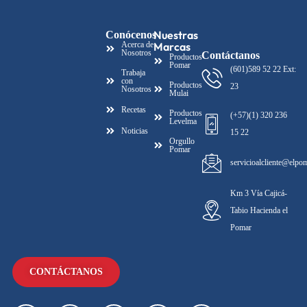
Nuestras
Conócenos
Acerca de
Marcas
Nosotros
Contáctanos
Productos
Pomar
(601)589 52 22 Ext:
Trabaja
con
Productos
23
Nosotros
Mulai
Recetas
Productos
(+57)(1) 320 236
Levelma
Noticias
15 22
Orgullo
Pomar
servicioalcliente@elpo
Km 3 Vía Cajicá-
Tabio Hacienda el
Pomar
CONTÁCTANOS