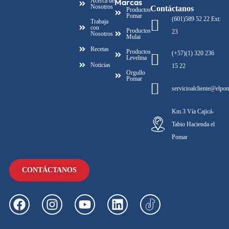
Acerca de
Marcas
Nosotros
Contáctanos
Productos
Pomar
(601)589 52 22 Ext:
Trabaja
con
Productos
23
Nosotros
Mulai
Recetas
Productos
(+57)(1) 320 236
Levelma
Noticias
15 22
Orgullo
Pomar
servicioalcliente@elpo
Km 3 Vía Cajicá-
Tabio Hacienda el
Pomar
CONTÁCTANOS