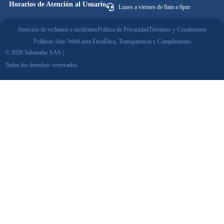
Horarios de Atención al Usuario
Lunes a viernes de 8am a 6pm
Atención de reclamos e incidentes
Política de Privacidad
Términos y Condiciones
Políticas Sitio Web
Linea Ética
Ética, Transparencia y Cumplimiento
© 2026 Sabanalac SAS |
Todos los derechos reservados.