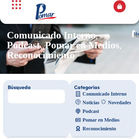
Comunicado Interno
,
H
/ N
Podcast
,
Pomar en Medios
,
Reconocimiento
Búsqueda
Categorías
Comunicado Interno
Noticias
Novedades
Podcast
Pomar en Medios
Reconocimiento