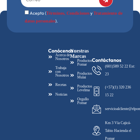
Acepto (
y
Términos, Condiciones
Tratamiento de
).
datos personales
Conócenos
Nuestras
Acerca de
Marcas
Nosotros
Contáctanos
Productos
Pomar
(601)589 52 22 Ext:
Trabaja
con
Productos
23
Nosotros
Mulai
Recetas
Productos
(+57)(1) 320 236
Levelma
Noticias
15 22
Orgullo
Pomar
servicioalcliente@elpo
Km 3 Vía Cajicá-
Tabio Hacienda el
Pomar