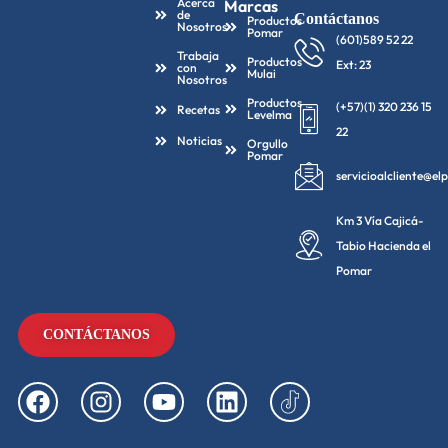
Acerca
Marcas
de
Contáctanos
Productos
Nosotros
Pomar
(601)589 52 22
Trabaja
Productos
Ext: 23
con
Mulai
Nosotros
Productos
(+57)(1) 320 236 15
Recetas
Levelma
22
Noticias
Orgullo
Pomar
servicioalcliente@e
Km 3 Vía Cajicá-
Tabio Hacienda el
Pomar
CONTÁCTANOS