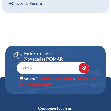
Claves de Receta
Entérate
de las
POMAR
Novedades
Acepto (
Términos, Condiciones
y
Tratamiento
de datos personales
).
Nuestras
Conócenos