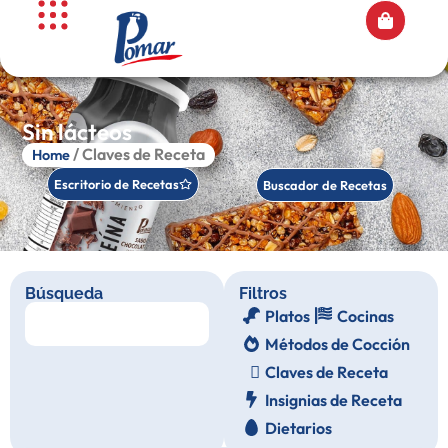
Sin lácteos
/ Claves de Receta
Home
Escritorio de Recetas
Buscador de Recetas
Búsqueda
Filtros
Platos
Cocinas
Métodos de Cocción
Claves de Receta
Insignias de Receta
Dietarios