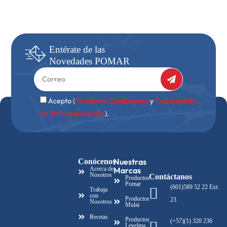
Entérate
de las
Novedades
POMAR
Acepto (
Términos, Condiciones
y
Tratamiento
de datos personales
).
Nuestras
Conócenos
Acerca de
Marcas
Nosotros
Contáctanos
Productos
Pomar
(601)589 52 22 Ext:
Trabaja
con
Productos
23
Nosotros
Mulai
Recetas
Productos
(+57)(1) 320 236
Levelma