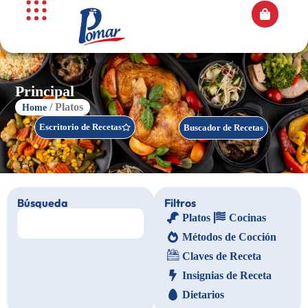
Principal
/ Platos
Home
Escritorio de Recetas
Buscador de Recetas
Búsqueda
Filtros
Platos
Cocinas
Métodos de Cocción
Claves de Receta
Insignias de Receta
Dietarios