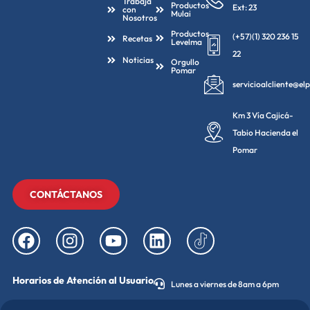
Trabaja
Productos
Ext: 23
con
Mulai
Nosotros
Productos
(+57)(1) 320 236 15
Recetas
Levelma
22
Noticias
Orgullo
Pomar
servicioalcliente@e
Km 3 Vía Cajicá-
Tabio Hacienda el
Pomar
CONTÁCTANOS
Horarios de Atención al Usuario
Lunes a viernes de 8am a 6pm