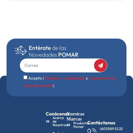
Entérate
de las
Novedades
POMAR
Acepto (
y
Términos, Condiciones
Tratamiento de
).
datos personales
Conócenos
Nuestras
Acerca
Marcas
de
Contáctanos
Productos
Nosotros
Pomar
(601)589 52 22