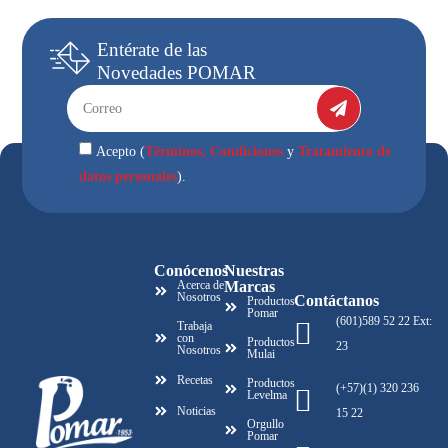
Entérate
de las
Novedades
POMAR
Términos, Condiciones
Tratamiento de
Acepto (
y
datos personales
).
Conócenos
Nuestras
Acerca de
Marcas
Nosotros
Contáctanos
Productos
Pomar
(601)589 52 22 Ext:
Trabaja
con
Productos
23
Nosotros
Mulai
Recetas
Productos
(+57)(1) 320 236
Levelma
Noticias
15 22
Orgullo
Pomar