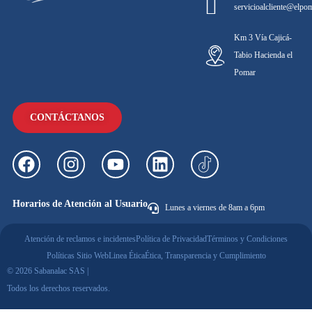
servicioalcliente@elpo
Km 3 Vía Cajicá-
Tabio Hacienda el
Pomar
CONTÁCTANOS
Horarios de Atención al Usuario
Lunes a viernes de 8am a 6pm
Atención de reclamos e incidentes
Política de Privacidad
Términos y Condiciones
Políticas Sitio Web
Linea Ética
Ética, Transparencia y Cumplimiento
© 2026 Sabanalac SAS |
Todos los derechos reservados.