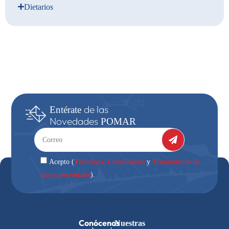
Dietarios
de las
Entérate
Novedades
POMAR
Términos, Condiciones
Tratamiento de
Acepto (
y
datos personales
).
Conócenos
Nuestras