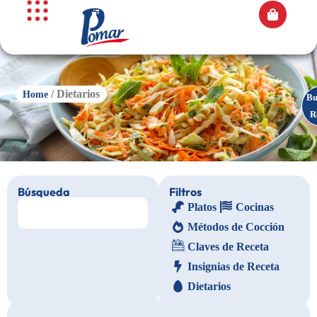
/ Dietarios
Home
Es
Bu
R
R
Búsqueda
Filtros
Platos
Cocinas
Métodos de Cocción
Claves de Receta
Insignias de Receta
Dietarios