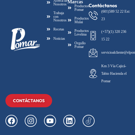
Acerca de
Marcas
Nosotros
Contáctanos
Productos
Pomar
(601)589 52 22 Ext:
Trabaja
con
Productos
23
Nosotros
Mulai
Recetas
Productos
(+57)(1) 320 236
Levelma
Noticias
15 22
Orgullo
Pomar
servicioalcliente@elpo
Km 3 Vía Cajicá-
Tabio Hacienda el
Pomar
CONTÁCTANOS