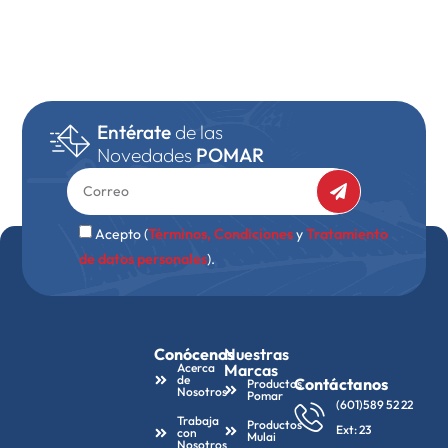
Entérate
de las
Novedades
POMAR
Acepto (
Términos, Condiciones
y
Tratamiento
de datos personales
).
Conócenos
Nuestras
Acerca
Marcas
de
Contáctanos
Productos
Nosotros
Pomar
(601)589 52 22
Trabaja
Productos
Ext: 23
con
Mulai
Nosotros