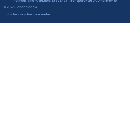
Políticas Sitio Web
Linea Ética
Ética, Transparencia y Cumplimiento
© 2026 Sabanalac SAS |
Todos los derechos reservados.