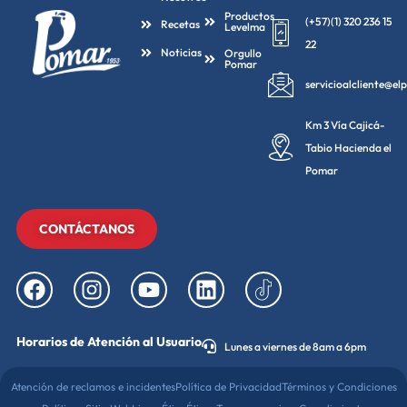
Productos
(+57)(1) 320 236 15
Recetas
Levelma
22
Noticias
Orgullo
Pomar
servicioalcliente@e
Km 3 Vía Cajicá-
Tabio Hacienda el
Pomar
CONTÁCTANOS
Horarios de Atención al Usuario
Lunes a viernes de 8am a 6pm
Atención de reclamos e incidentes
Política de Privacidad
Términos y Condiciones