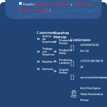
Acepto (
Términos, Condiciones
y
Tratamiento
de datos personales
).
Nuestras
Conócenos
Acerca
Marcas
de
Contáctanos
Productos
Nosotros
Pomar
(601)589 52 22
Trabaja
Productos
Ext: 23
con
Mulai
Nosotros
Productos
(+57)(1) 320 236 15
Recetas
Levelma
22
Noticias
Orgullo
Pomar
servicioalcliente@e
Km 3 Vía Cajicá-
Tabio Hacienda el
Pomar