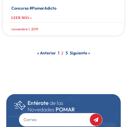
Concurso #PomarAdicto
LEER MÁS »
noviembre 1, 2019
« Anterior
1
2
3
Siguiente »
Entérate
de las
Novedades
POMAR