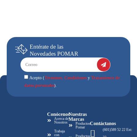
Entérate
de las
Novedades
POMAR
Términos, Condiciones
Tratamiento de
Acepto (
y
datos personales
).
Conócenos
Nuestras
Acerca de
Marcas
Nosotros
Contáctanos
Productos
Pomar
(601)589 52 22 Ext:
Trabaja
con
Productos