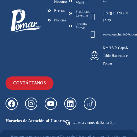
23
Nosotros
Mulai
Recetas
Productos
(+57)(1) 320 236
Levelma
Noticias
15 22
Orgullo
Pomar
servicioalcliente@elpo
Km 3 Vía Cajicá-
Tabio Hacienda el
Pomar
CONTÁCTANOS
Horarios de Atención al Usuario
Lunes a viernes de 8am a 6pm
Atención de reclamos e incidentes
Política de Privacidad
Términos y Condiciones