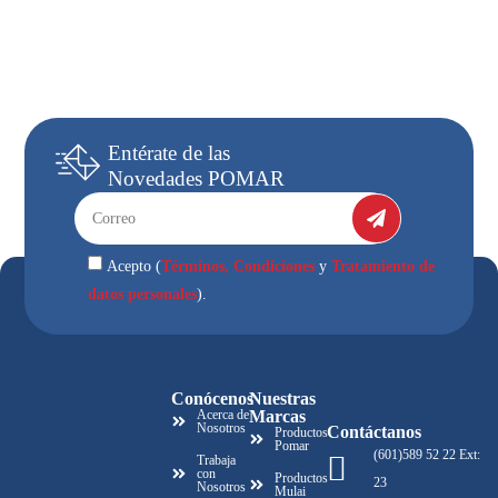
Entérate
de las
Novedades
POMAR
Términos, Condiciones
Tratamiento de
Acepto (
y
datos personales
).
Conócenos
Nuestras
Acerca de
Marcas
Nosotros
Contáctanos
Productos
Pomar
(601)589 52 22 Ext:
Trabaja
con
Productos
23
Nosotros
Mulai