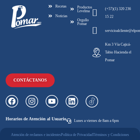
Recetas
Productos
(+57)(1) 320 236
Levelma
Noticias
15 22
Orgullo
Pomar
servicioalcliente@elpo
Km 3 Vía Cajicá-
Tabio Hacienda el
Pomar
CONTÁCTANOS
Horarios de Atención al Usuario
Lunes a viernes de 8am a 6pm
Atención de reclamos e incidentes
Política de Privacidad
Términos y Condiciones