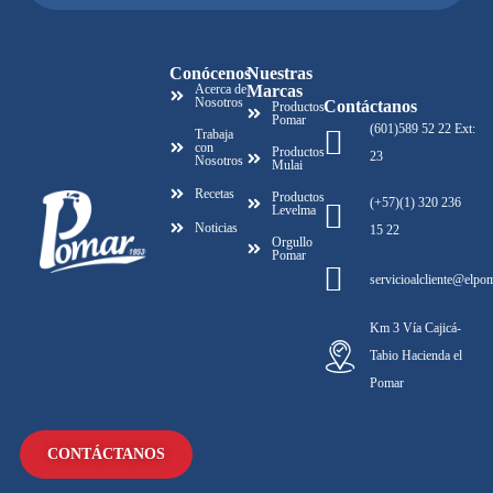
Conócenos
Nuestras
Acerca de
Marcas
Nosotros
Contáctanos
Productos
Pomar
(601)589 52 22 Ext:
Trabaja
con
Productos
23
Nosotros
Mulai
Recetas
Productos
(+57)(1) 320 236
Levelma
Noticias
15 22
Orgullo
Pomar
servicioalcliente@elpo
Km 3 Vía Cajicá-
Tabio Hacienda el
Pomar
CONTÁCTANOS