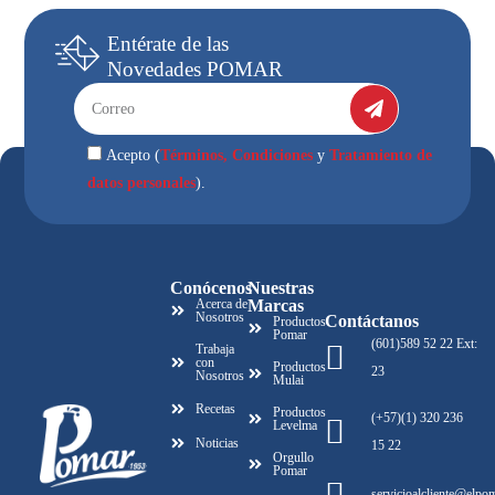
Entérate
de las
Novedades
POMAR
Términos, Condiciones
Tratamiento de
Acepto (
y
datos personales
).
Conócenos
Nuestras
Acerca de
Marcas
Nosotros
Contáctanos
Productos
Pomar
(601)589 52 22 Ext:
Trabaja
con
Productos
23
Nosotros
Mulai
Recetas
Productos
(+57)(1) 320 236
Levelma
Noticias
15 22
Orgullo
Pomar
servicioalcliente@elpo