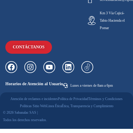
Km 3 Vía Cajicá-
Tabio Hacienda el
Pomar
CONTÁCTANOS
Horarios de Atención al Usuario
Lunes a viernes de 8am a 6pm
Atención de reclamos e incidentes
Política de Privacidad
Términos y Condiciones
Políticas Sitio Web
Linea Ética
Ética, Transparencia y Cumplimiento
© 2026 Sabanalac SAS |
Todos los derechos reservados.