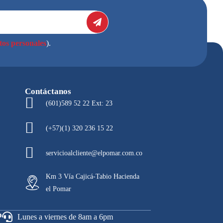
tos personales
).
Contáctanos
(601)589 52 22 Ext: 23
(+57)(1) 320 236 15 22
servicioalcliente@elpomar.com.co
Km 3 Vía Cajicá-Tabio Hacienda
el Pomar
o
Lunes a viernes de 8am a 6pm