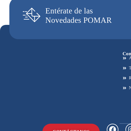
Entérate
de las
Novedades
POMAR
Con
A
T
R
N