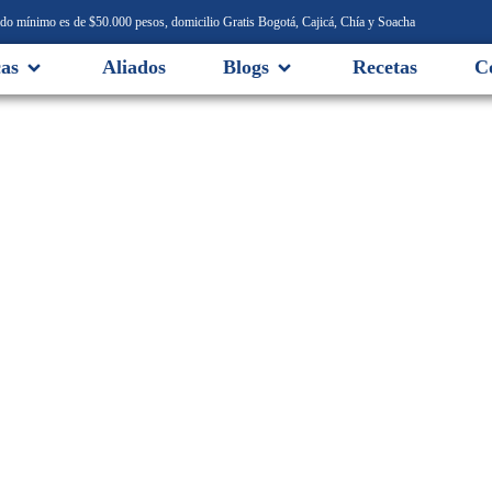
o mínimo es de $50.000 pesos, domicilio Gratis Bogotá, Cajicá, Chía y Soacha
as
Aliados
Blogs
Recetas
C