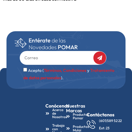
Entérate
de las
Novedades
POMAR
Acepto (
Términos, Condiciones
y
Tratamiento
de datos personales
).
Conócenos
Nuestras
Acerca
Marcas
de
Contáctanos
Productos
Nosotros
Pomar
(601)589 52 22
Trabaja
Productos
Ext: 23
con
Mulai