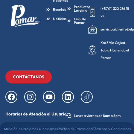
Nosotros
Productos
(+57)(1) 320 236 15
Recetas
Levelma
22
Noticias
Orgullo
Pomar
servicioalcliente@e
Km 3 Vía Cajicá-
Tabio Hacienda el
Pomar
CONTÁCTANOS
Horarios de Atención al Usuario
Lunes a viernes de 8am a 6pm
Atención de reclamos e incidentes
Política de Privacidad
Términos y Condiciones